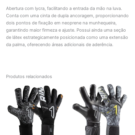
Abertura com lycra, facilitando a entrada da mão na luva.
Conta com uma cinta de
dupla ancoragem
, proporcionando
dois pontos de fixação em neoprene na munhequeira,
garantindo maior firmeza e ajuste. Possui ainda uma seção
de látex estrategicamente posicionada como uma extensão
da palma, oferecendo áreas adicionais de aderência.
Produtos relacionados
O
O
O
O
Este
Este
preço
preço
preço
preço
produto
produt
original
atual
original
atual
era:
é:
tem
era:
é:
tem
R$335,00.
R$217,75.
R$527,00.
R$342,5
várias
várias
variantes.
variant
As
As
opções
opções