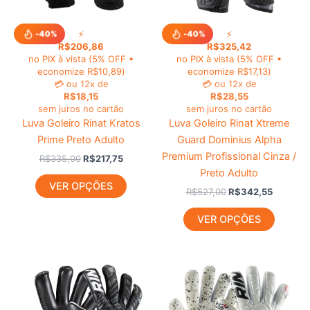
podem
podem
ser
ser
⚡
⚡
-40%
-40%
escolhidas
escolhi
R$
206,86
R$
325,42
na
na
no PIX à vista
(5% OFF •
no PIX à vista
(5% OFF •
página
página
economize
R$
10,89
)
economize
R$
17,13
)
💳
ou 12x de
💳
ou 12x de
do
do
R$
18,15
R$
28,55
produto
produt
sem juros no cartão
sem juros no cartão
Luva Goleiro Rinat Kratos
Luva Goleiro Rinat Xtreme
Prime Preto Adulto
Guard Dominius Alpha
Premium Profissional Cinza /
R$
335,00
R$
217,75
Preto Adulto
VER OPÇÕES
R$
527,00
R$
342,55
VER OPÇÕES
O
O
O
O
Este
Este
preço
preço
preço
preço
produto
produt
original
atual
original
atual
era:
é:
tem
era:
é:
tem