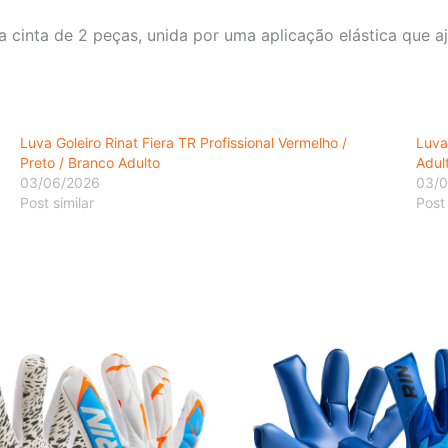
 cinta de 2 peças, unida por uma aplicação elástica que a
Luva Goleiro Rinat Fiera TR Profissional Vermelho /
Luva
Preto / Branco Adulto
Adul
03/06/2026
03/0
Post similar
Post 
O
O
O
Este
preço
preço
preço
produto
original
atual
original
era:
é:
era:
tem
R$375,00.
R$318,75.
R$634,00
várias