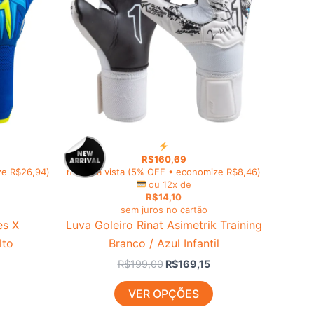
variantes.
variantes.
As
As
opções
opções
podem
podem
ser
ser
escolhidas
escolhidas
na
na
página
página
do
do
R$
160,69
produto
produto
ze
R$
26,94
)
no PIX à vista
(5% OFF • economize
R$
8,46
)
ou 12x de
R$
14,10
sem juros no cartão
es X
Luva Goleiro Rinat Asimetrik Training
lto
Branco / Azul Infantil
R$
199,00
R$
169,15
VER OPÇÕES