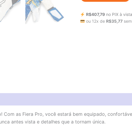
R$
407,79
no PIX à vist
ou 12x de
R$
35,77
sem 
(0)
rio! Com as Fiera Pro, você estará bem equipado, confortáve
nca antes vista e detalhes que a tornam única.