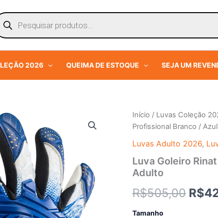
squisar
rodutos
OLEÇÃO 2026
QUEIMA DE ESTOQUE
SEJA UM REVE
Luva
Início
/
Luvas Coleção 20
O
Goleiro
Profissional Branco / Azu
Rinat
preç
Fiera
Luvas Adulto 2026
,
Lu
TR
origi
Luva Goleiro Rinat
Profissional
Adulto
Branco
era:
/
R$
505,00
R$
42
Azul
R$50
Adulto
quantidade
Tamanho