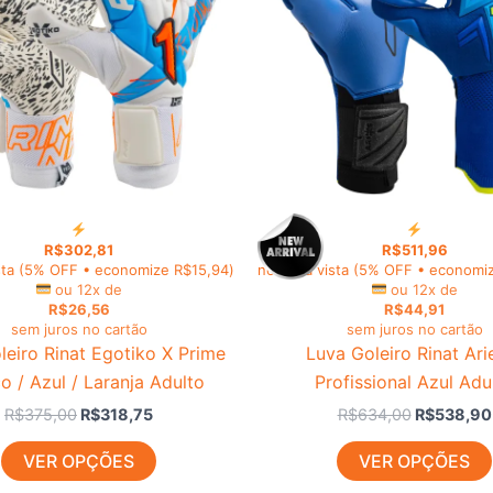
variantes.
As
opções
podem
ser
escolhidas
na
página
do
R$
302,81
R$
511,96
produto
sta
(5% OFF • economize
R$
15,94
)
no PIX à vista
(5% OFF • economi
ou 12x de
ou 12x de
R$
26,56
R$
44,91
sem juros no cartão
sem juros no cartão
leiro Rinat Egotiko X Prime
Luva Goleiro Rinat Ari
o / Azul / Laranja Adulto
Profissional Azul Adu
R$
375,00
R$
318,75
R$
634,00
R$
538,90
VER OPÇÕES
VER OPÇÕES