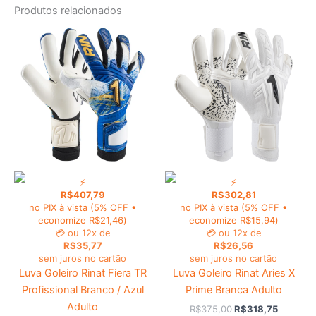
Produtos relacionados
O
O
O
O
Este
Este
preço
preço
preço
preço
produto
produt
original
atual
original
atual
era:
é:
tem
era:
é:
tem
R$505,00.
R$429,25.
R$375,00.
R$318,7
várias
várias
variantes.
variant
As
As
opções
opções
podem
podem
ser
ser
⚡
⚡
escolhidas
escolhi
R$
407,79
R$
302,81
na
na
no PIX à vista
(5% OFF •
no PIX à vista
(5% OFF •
página
página
economize
R$
21,46
)
economize
R$
15,94
)
💳
ou 12x de
💳
ou 12x de
do
do
R$
35,77
R$
26,56
produto
produt
sem juros no cartão
sem juros no cartão
Luva Goleiro Rinat Fiera TR
Luva Goleiro Rinat Aries X
Profissional Branco / Azul
Prime Branca Adulto
Adulto
R$
375,00
R$
318,75