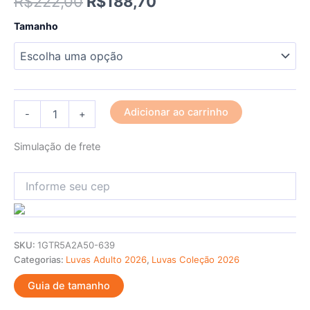
R$
222,00
R$
188,70
Tamanho
Adicionar ao carrinho
-
+
Simulação de frete
SKU:
1GTR5A2A50-639
Categorias:
Luvas Adulto 2026
,
Luvas Coleção 2026
Guia de tamanho