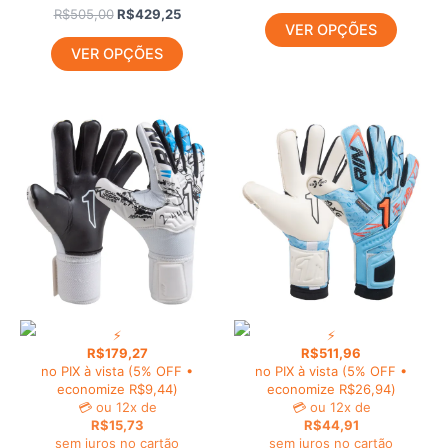
R$
505,00
R$
429,25
VER OPÇÕES
VER OPÇÕES
O
O
O
O
Este
Este
preço
preço
preço
preço
produto
produt
original
atual
original
atual
era:
é:
tem
era:
é:
tem
R$222,00.
R$188,70.
R$634,00.
R$538,
várias
várias
variantes.
variant
As
As
opções
opções
podem
podem
ser
ser
⚡
⚡
escolhidas
escolhi
R$
179,27
R$
511,96
na
na
no PIX à vista
(5% OFF •
no PIX à vista
(5% OFF •
página
página
economize
R$
9,44
)
economize
R$
26,94
)
💳
ou 12x de
💳
ou 12x de
do
do
R$
15,73
R$
44,91
produto
produt
sem juros no cartão
sem juros no cartão