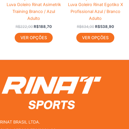
Luva Goleiro Rinat Asimetrik
Luva Goleiro Rinat Egotiko X
Training Branco / Azul
Profissional Azul / Branco
Adulto
Adulto
R$
222,00
R$
188,70
R$
634,00
R$
538,90
VER OPÇÕES
VER OPÇÕES
RINAT BRASIL LTDA.